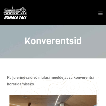
Konverentsid
Palju erinevaid võimalusi meeldejääva konverentsi
korraldamiseks