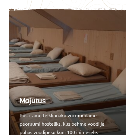
Majutus
Püstitame telklinnaku või muudame
peoruumi hosteliks, kus pehme voodi ja
puhas voodipesu kuni 100 inimesele.