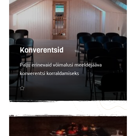
Konverentsid
Palju erinevaid võimalusi meeldejääva
konverentsi korraldamiseks