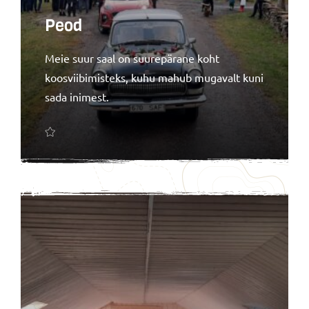
Peod
Meie suur saal on suurepärane koht
koosviibimisteks, kuhu mahub mugavalt kuni
sada inimest.