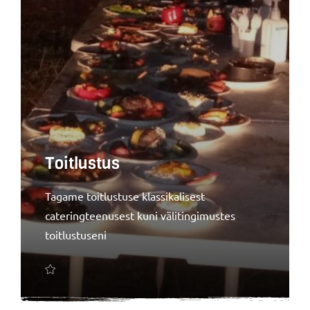
Toitlustus
Tagame toitlustuse klassikalisest
cateringteenusest kuni välitingimustes
toitlustuseni