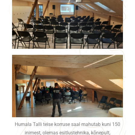
Humala Talli teise korruse saal mahutab kuni 150
inimest, olemas esitlustehnika, kõnepult,