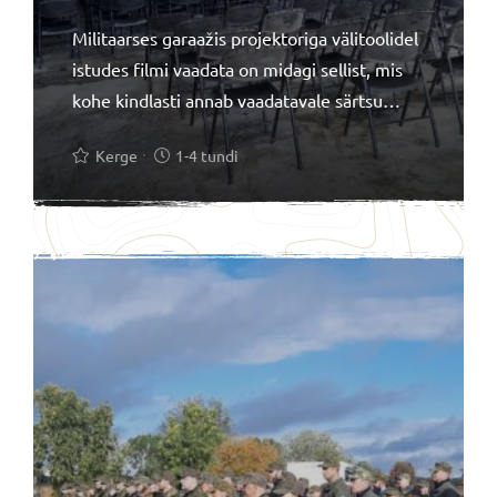
Militaarses garaažis projektoriga välitoolidel
istudes filmi vaadata on midagi sellist, mis
kohe kindlasti annab vaadatavale särtsu
juurde. Unustamatu seanss!
Kerge
1-4 tundi